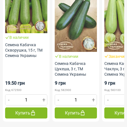
В наличии
Семена Кабачка
Скворушка, 15 г, ТМ
Семена Украины
В наличии
Заканчив
Семена Кабачка
Семена Каб
Цукеша, 3 г, ТМ
Чаклун, 3 г,
Семена Украины
Семена Укр
19.50 грн
9 грн
9 грн
Код: 672500
Код: 582900
Код: 583100
-
+
-
+
-
Купить
Купить
Купи