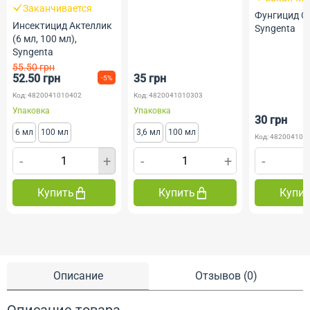
Заканчивается
Фунгицид Ск
Инсектицид Актеллик
Syngenta
(6 мл, 100 мл),
Syngenta
55.50 грн
52.50 грн
35 грн
-5%
Код: 4820041010402
Код: 4820041010303
Упаковка
Упаковка
30 грн
6 мл
100 мл
3,6 мл
100 мл
Код: 482004101
-
+
-
+
-
Купить
Купить
Купи
Описание
Отзывов (0)