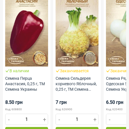
В наличии
Заканчивается
Заканчив
Семена Перца
Семена Сельдерея
Семена Ред
Анастасия, 0,25 г, ТМ
корневого Яблочный,
Одесская 5, 
Семена Украины
0,25 г, ТМ Семена
Семена Укр
Украины
8.50 грн
7 грн
6.50 грн
Код: 608800
Код: 626900
Код: 620400
-
+
-
+
-