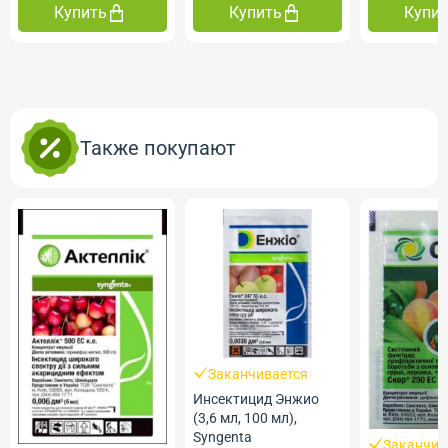
Купить
Купить
Купи
Также покупают
Заканчивается
Инсектицид Энжио
(3,6 мл, 100 мл),
Syngenta
Заканчив