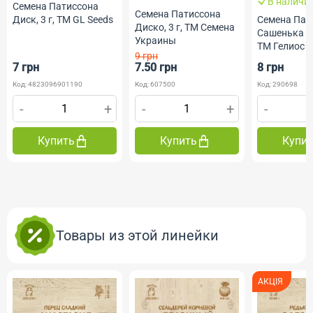
В наличи
Семена Патиссона
Семена Патиссона
Семена Пат
Диск, 3 г, ТМ GL Seeds
Диско, 3 г, ТМ Семена
Сашенька ми
Украины
ТМ Гелиос
9 грн
7 грн
7.50 грн
8 грн
Код: 4823096901190
Код: 607500
Код: 290698
-
+
-
+
-
Купить
Купить
Купи
Товары из этой линейки
АКЦІЯ