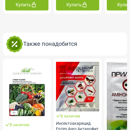
Купить
Купить
Купи
Также понадобится
В наличии
Инсектоакарицид
В наличии
Еnzim Agro Актарофит