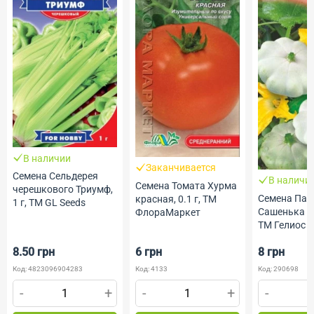
В наличии
Заканчивается
Семена Сельдерея
В наличи
Семена Томата Хурма
черешкового Триумф,
Семена Пат
красная, 0.1 г, ТМ
1 г, ТМ GL Seeds
Сашенька ми
ФлораМаркет
ТМ Гелиос
8.50 грн
6 грн
8 грн
Код: 4823096904283
Код: 4133
Код: 290698
-
+
-
+
-