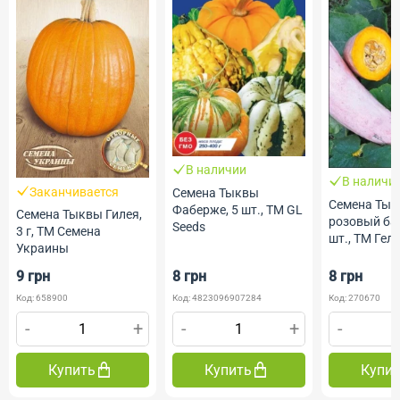
В наличии
В наличи
Заканчивается
Семена Тыквы
Семена Ты
Фаберже, 5 шт., ТМ GL
Семена Тыквы Гилея,
розовый бан
Seeds
3 г, ТМ Семена
шт., ТМ Гел
Украины
9 грн
8 грн
8 грн
Код: 658900
Код: 4823096907284
Код: 270670
-
+
-
+
-
Купить
Купить
Купи