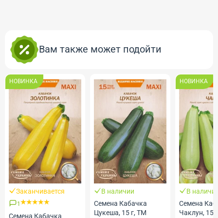
Вам также может подойти
НОВИНКА
НОВИНКА
Заканчивается
В наличии
В наличи
Семена Кабачка
Семена Каб
1
Цукеша, 15 г, ТМ
Чаклун, 15 г
Семена Кабачка