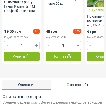
Стимулятор росту
Форте 20 мл
Гумат Калия, 5г, ТМ
В наличи
Професійне насіння
Прилипач с
аминокисло
мл, ТМ Агр
19.50 грн
48 грн
6 грн
-8%
-16%
Код: 4823058203066
Код: УТ000014746
Код: 482020350
-
+
-
+
-
Купить
Купить
Купи
Описание
Отзывов (0)
Описание товара
Среднепоздний сорт. Вегетационный период от всходов