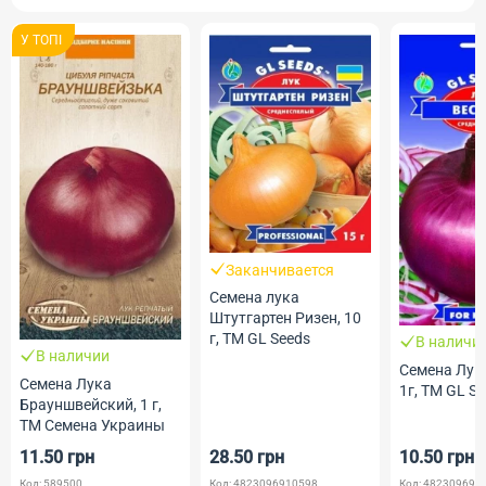
У ТОПI
Заканчивается
Семена лука
Штутгартен Ризен, 10
г, ТМ GL Seeds
В наличи
В наличии
Семена Лук
Семена Лука
1г, ТМ GL S
Брауншвейский, 1 г,
ТМ Семена Украины
11.50 грн
28.50 грн
10.50 грн
Код: 589500
Код: 4823096910598
Код: 482309690