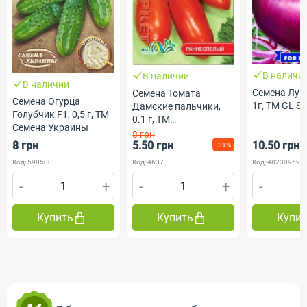
В наличи
В наличии
В наличии
Семена Лук
Семена Томата
Семена Огурца
1г, ТМ GL S
Дамские пальчики,
Голубчик F1, 0,5 г, ТМ
0.1 г, ТМ
Семена Украины
ФлораМаркет
8 грн
8 грн
5.50 грн
10.50 грн
-31%
Код: 598500
Код: 4637
Код: 482309690
-
+
-
+
-
Купить
Купить
Купи