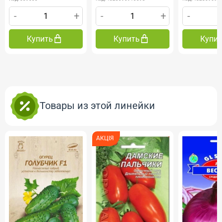
-
+
-
+
-
Купить
Купить
Купи
Товары из этой линейки
АКЦІЯ