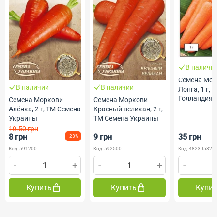
В наличи
Семена Мор
В наличии
В наличии
Лонга, 1 г, B
Голландия,
Семена Моркови
Семена Моркови
Професійне 
Алёнка, 2 г, ТМ Семена
Красный великан, 2 г,
Украины
ТМ Семена Украины
10.50 грн
8 грн
9 грн
35 грн
-23%
Код: 591200
Код: 592500
Код: 482305820
-
+
-
+
-
Купить
Купить
Купи