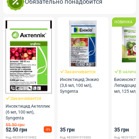
Обязательно понадобится
НОВИНКА
Заканчивается
В наличи
Инсектицид Энжио
Биоинсекти
(3,6 мл, 100 мл),
Лепидоцид-
Syngenta
мл, 125 мл,
Жива Земл
Заканчивается
Инсектицид Актеллик
(6 мл, 100 мл),
Syngenta
55.50 грн
52.50 грн
35 грн
35 грн
-5%
Код: 4820041010402
Код: 4820041010303
Код: 482010275