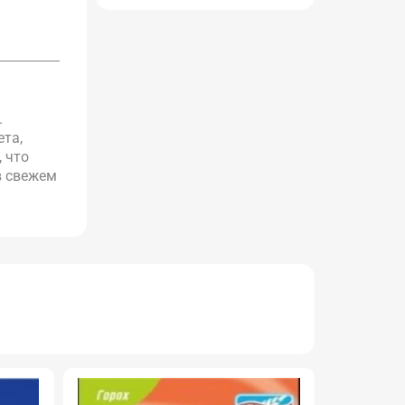
.
ета,
, что
в свежем