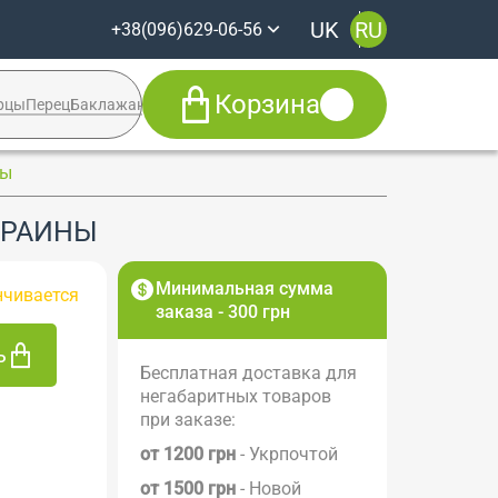
UK
RU
+38(096)629-06-56
Корзина
рцы
Перец
Баклажан
Кабачок
Syngenta
ны
+38(096)629-06-56
УКРАИНЫ
Viber
Telegram
Facebook
Минимальная сумма
нчивается
заказа - 300 грн
ь
Бесплатная доставка для
негабаритных товаров
при заказе:
от 1200 грн
- Укрпочтой
от 1500 грн
- Новой