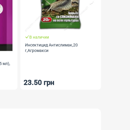
В наличии
Инсектицид Антислимак,20
г,Агромакси
5 мл),
23.50 грн