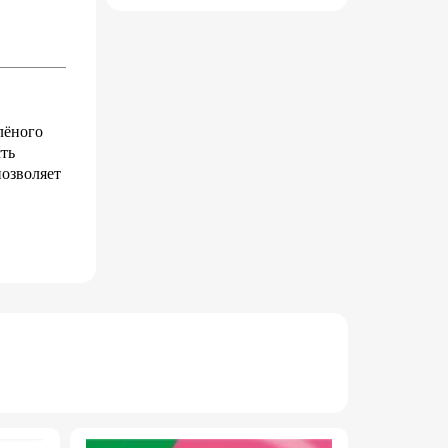
лёного
сть
позволяет