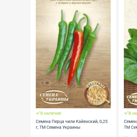
В наличии
В н
Семена Перца чили Кайенский, 0,25
Семен
г, ТМ Семена Украины
ТМ Се