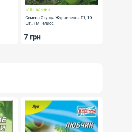
Семена Ог
фонарики F
В наличии
Март
Семена Огурца Журавленок F1, 10
шт., ТМ Гелиос
7 грн
8.50 г
НОВИНКА