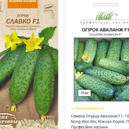
Заканчивается
Семена Огурца Аваланж F1, 10
Nong Woo Bio, Южная Корея, 
Професійне насіння