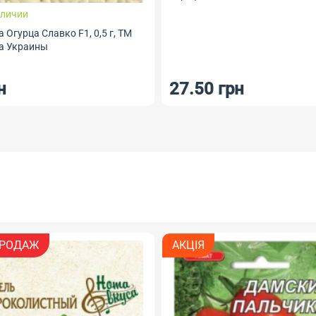
аличии
 Огурца Славко F1, 0,5 г, ТМ
а Украины
н
27.50 грн
РОДАЖ
АКЦІЯ