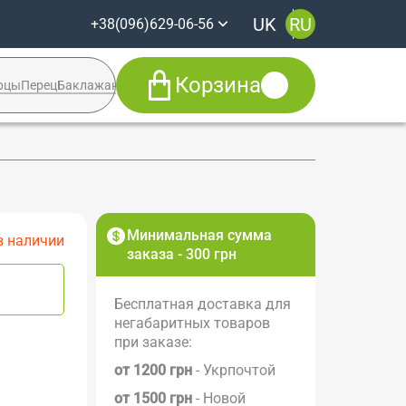
UK
RU
+38(096)629-06-56
Корзина
рцы
Перец
Баклажан
Кабачок
Syngenta
+38(096)629-06-56
Viber
Telegram
Facebook
Минимальная сумма
в наличии
заказа - 300 грн
Бесплатная доставка для
негабаритных товаров
при заказе:
от 1200 грн
- Укрпочтой
от 1500 грн
- Новой