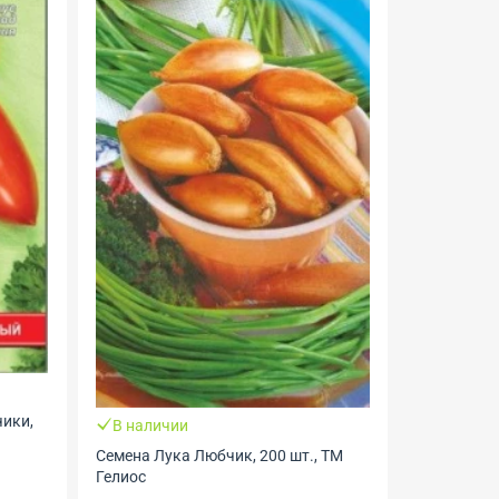
В налич
Семена Гор
Seeds
ики,
В наличии
Семена Лука Любчик, 200 шт., ТМ
Гелиос