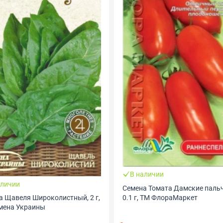
В наличии
аличии
Семена Томата Дамские пальч
0.1 г, ТМ ФлораМаркет
а Щавеля Широколистный, 2 г,
мена Украины