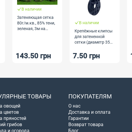
В наличии
Затеняющая сетка
В наличии
80г/м.кв., 85% тени,
зеленая, 3м на
Крепёжные клипсы
метраж.
для затененной
сетки (диаметр 35
мм), 1 шт.
143.50 грн
7.50 грн
УЛЯРНЫЕ ТОВАРЫ
ПОКУПАТЕЛЯМ
а овощей
О нас
а цветов
Доставка и оплата
а пряностей
Гарантии
ий грибов
Возврат товара
ада и огорода
Блог