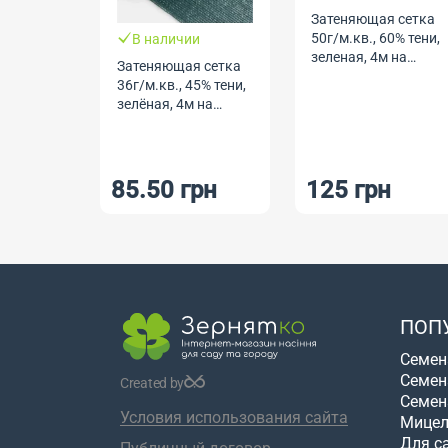
Затеняющая сетка
50г/м.кв., 60% тени,
В наличии
зеленая, 4м на
Затеняющая сетка
метраж
36г/м.кв., 45% тени,
зелёная, 4м на
метраж.
85.50 грн
125 грн
ПОП
Семен
Семен
Created by
Семен
Условия использования сайта
Мицел
Для с