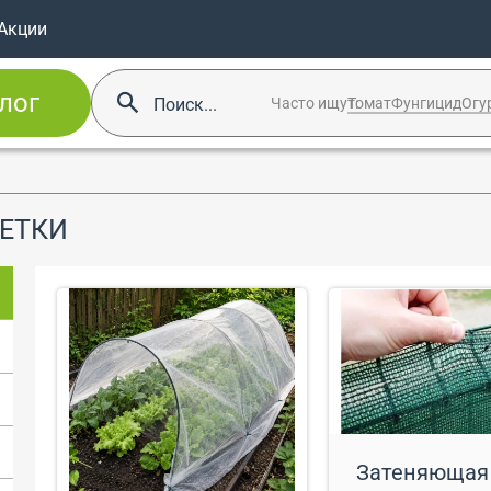
Акции
лог
Часто ищут:
Томат
Фунгицид
Огу
ЕТКИ
Затеняющая 