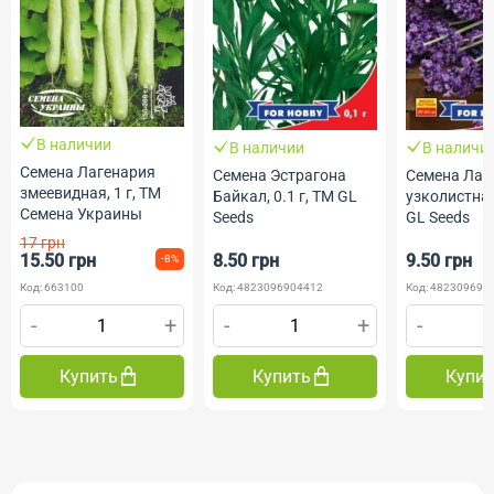
В наличии
В наличии
В наличи
Семена Лагенария
Семена Эстрагона
Семена Лав
змеевидная, 1 г, ТМ
Байкал, 0.1 г, ТМ GL
узколистная,
Семена Украины
Seeds
GL Seeds
17 грн
15.50 грн
8.50 грн
9.50 грн
-8%
Код: 663100
Код: 4823096904412
Код: 482309690
-
+
-
+
-
Купить
Купить
Купи