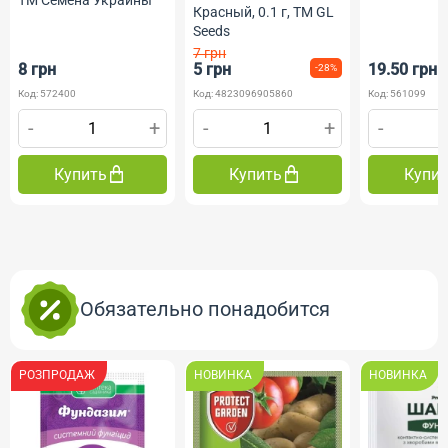
ТМ Семена Украины
Красный, 0.1 г, ТМ GL
Seeds
7 грн
8 грн
5 грн
19.50 грн
-28%
Код: 572400
Код: 4823096905860
Код: 561099
-
+
-
+
-
Купить
Купить
Купи
Обязательно понадобится
РОЗПРОДАЖ
НОВИНКА
НОВИНКА