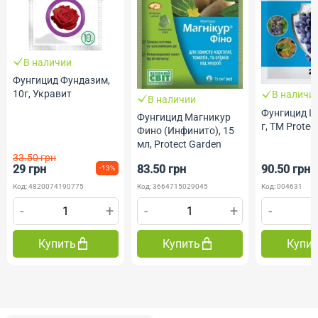
В наличии
Фунгицид Фундазим,
10г, Укравит
В наличи
В наличии
Фунгицид Ш
Фунгицид Магникур
г, ТМ Prote
Фино (Инфинито), 15
мл, Protect Garden
33.50 грн
29 грн
83.50 грн
90.50 грн
-13%
Код: 4820074190775
Код: 3664715029045
Код: 004631
-
+
-
+
-
Купить
Купить
Купи