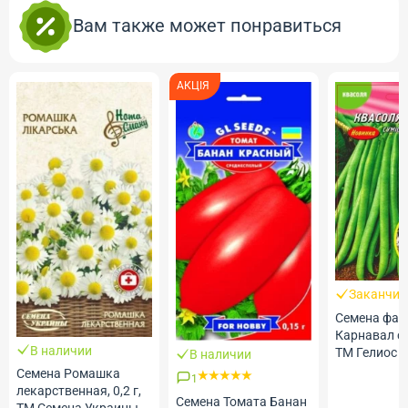
Вам также может понравиться
АКЦІЯ
Заканчив
Семена фас
Карнавал см
В наличии
ТМ Гелиос
В наличии
Семена Ромашка
1
лекарственная, 0,2 г,
Семена Томата Банан