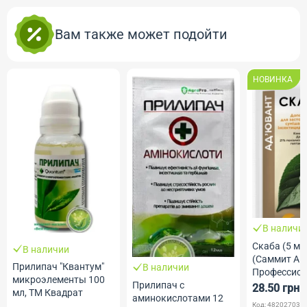
Вам также может подойти
НОВИНКА
В наличи
Скаба (5 мл,
В наличии
(Саммит Агр
Прилипач "Квантум"
В наличии
Профессио
микроэлементы 100
Прилипач с
Семена
28.50 грн
мл, ТМ Квадрат
аминокислотами 12
Код: 482027030