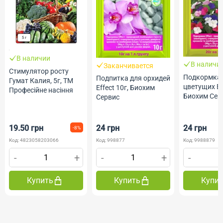
В наличии
В наличи
Заканчивается
Стимулятор росту
Подкормка 
Подпитка для орхидей
Гумат Калия, 5г, ТМ
цветущих Eff
Effect 10г, Биохим
Професійне насіння
Биохим Сер
Сервис
19.50 грн
24 грн
24 грн
-8%
Код: 4823058203066
Код: 998877
Код: 9988879
-
+
-
+
-
Купить
Купить
Купи