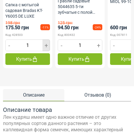
Грабли садовые
MIOL 99-10
Сапка с мотыгой
5044635 5-ти
садовая Bradas KT-
зубчатые с полой
Y6005 DE LUXE
ручкой ABS
198 грн
125 грн
175.50 грн
94.50 грн
600 грн
-11%
-24%
Код: 428503
Код: 800432
Код: 007811
-
+
-
+
-
Купить
Купить
Купи
Описание
Отзывов (0)
Описание товара
Лен кудряш имеет одно важное отличие от других
популярных сортов данного растения – это
каплевидная форма семечек, имеющих характерный