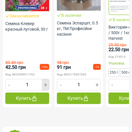
В наличии
Заканчивается
В наличи
Семена Эспарцет, 0.5
Семена Клевер
Виктория-о
кг, ТМ Професійне
красный луговой, 30 г
/ 500г / 1кг,
насіння
Harvest
25.50 грн
22.50 грн
Код: 519015
50.49 грн
98 грн
Упаковка
42.50 грн
91 грн
-15%
-7%
250 г
500 г
Код: 4823096911762
Код: 4820176697363
-
+
-
+
-
Купить
Купить
Купи