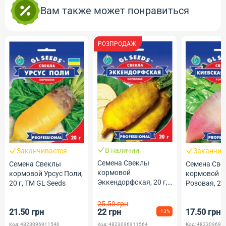
Вам также может понравиться
РОЗПРОДАЖ
В наличии
Заканчивается
Заканчив
Семена Свеклы
Семена Свеклы
Семена Све
кормовой
кормовой Урсус Поли,
кормовой К
Эккендорфская, 20 г,
20 г, ТМ GL Seeds
Розовая, 20
ТМ GL Seeds
Seeds
25.50 грн
21.50 грн
22 грн
17.50 грн
-13%
Код: 4823096911540
Код: 4823096911564
Код: 482309691