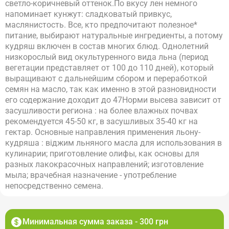
светло-коричневый оттенок.По вкусу лен немного
напоминает кунжут: сладковатый привкус,
маслянистость. Все, кто предпочитают полезное*
питание, выбирают натуральные ингредиенты, а потому
кудряш включен в состав многих блюд. Однолетний
низкорослый вид окультуренного вида льна (период
вегетации представляет от 100 до 110 дней), который
выращивают с дальнейшим сбором и переработкой
семян на масло, так как именно в этой разновидности
его содержание доходит до 47Норми высева зависит от
засушливости региона : на более влажных почвах
рекомендуется 45-50 кг, в засушливых 35-40 кг на
гектар. Основные направления применения льону-
кудряша : віджим льняного масла для использования в
кулинарии; приготовление олифы, как основы для
разных лакокрасочных направлений; изготовление
мыла; врачебная назначение - употребление
непосредственно семена.
Минимальная сумма заказа - 300 грн