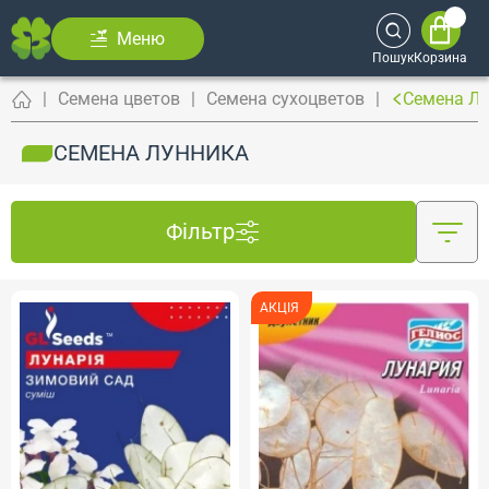
Меню
Пошук
Корзина
Семена цветов
Семена сухоцветов
Семена Л
СЕМЕНА ЛУННИКА
Фільтр
АКЦІЯ