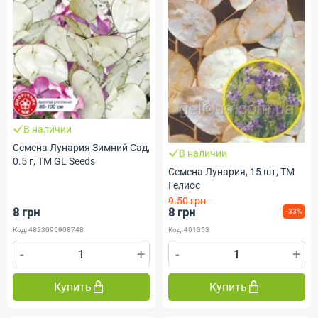
В наличии
Семена Лунария Зимний Сад,
В наличии
0.5 г, ТМ GL Seeds
Семена Лунария, 15 шт, ТМ
Гелиос
9.50 грн
8 грн
8 грн
-33%
Код: 4823096908748
Код: 401353
-
+
-
+
Купить
Купить