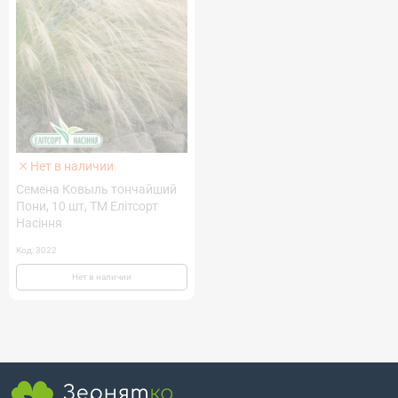
Нет в наличии
Семена Ковыль тончайший
Пони, 10 шт, ТМ Елітсорт
Насіння
Код: 3022
Нет в наличии