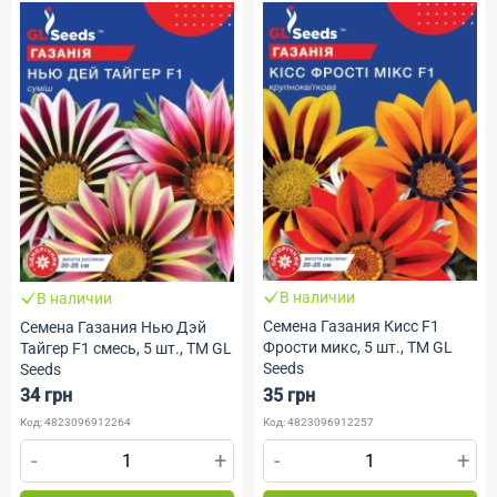
В наличии
В наличии
Семена Газания Кисс F1
Семена Газания Нью Дэй
Фрости микс, 5 шт., ТМ GL
Тайгер F1 смесь, 5 шт., ТМ GL
Seeds
Seeds
34 грн
35 грн
Код: 4823096912264
Код: 4823096912257
-
+
-
+