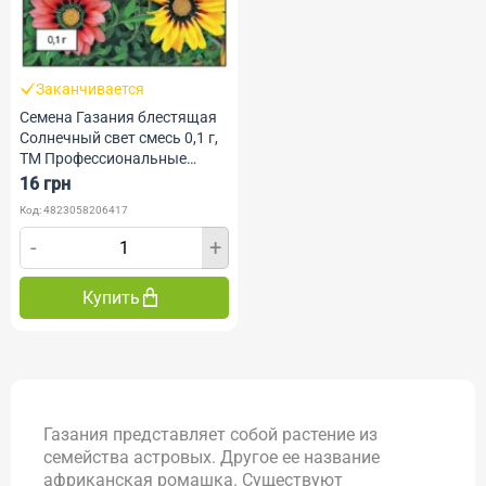
Заканчивается
Семена Газания блестящая
Солнечный свет смесь 0,1 г,
ТМ Профессиональные
Семена
16 грн
Код: 4823058206417
-
+
Купить
Газания представляет собой растение из
семейства астровых. Другое ее название
африканская ромашка. Существуют