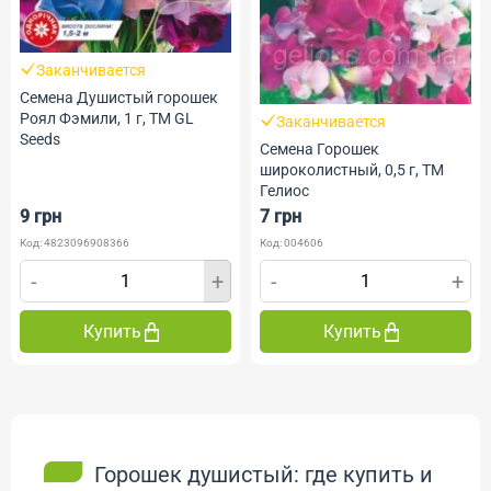
Заканчивается
Семена Душистый горошек
Роял Фэмили, 1 г, ТМ GL
Заканчивается
Seeds
Семена Горошек
широколистный, 0,5 г, ТМ
Гелиос
9 грн
7 грн
Код: 4823096908366
Код: 004606
-
+
-
+
Купить
Купить
Горошек душистый: где купить и