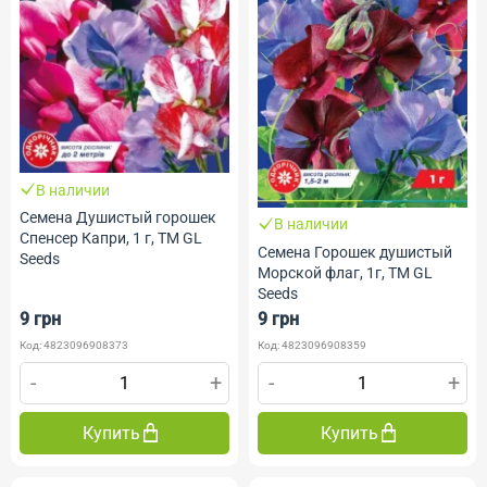
В наличии
Семена Душистый горошек
В наличии
Спенсер Капри, 1 г, ТМ GL
Семена Горошек душистый
Seeds
Морской флаг, 1г, ТМ GL
Seeds
9 грн
9 грн
Код: 4823096908373
Код: 4823096908359
-
+
-
+
Купить
Купить