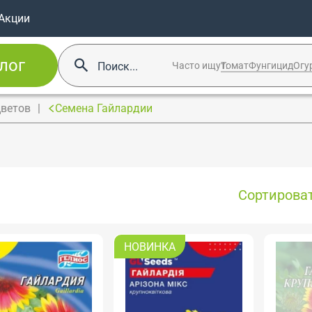
Акции
лог
Часто ищут:
Томат
Фунгицид
Огу
цветов
Семена Гайлардии
Сортироват
НОВИНКА