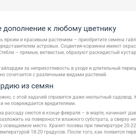
е дополнение к любому цветнику
ь ярким и красивым растением – приобретите семена гайла
представителем астровых. Соцветия-корзинки имеют окраск
 Стебли – прямые, ветвистые, образуют раскидистый кустар
айлардии за неприхотливость в уходе и длительный период
чно сочетается с различными видами растений.
рдию из семян
но, с этой задачей справится даже неопытный садовод. 
ки не повреждается вредителями.
на рассаду сеются в конце февраля – в марте, начинает д
азложить на поверхности влажного субстрата, а сверху н
освещаемое место. Хранят посевы при температуре 20-22 
емпературой 18-20 градусов. После того, как появится пе