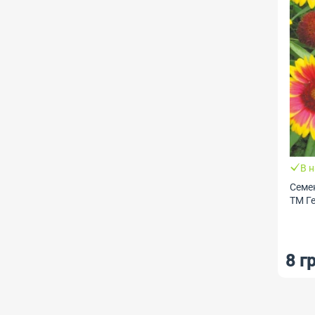
В 
Семен
ТМ Г
8 г