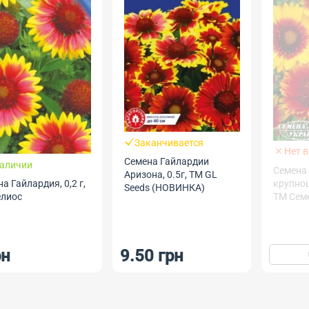
Заканчивается
Нет в
Семена Гайлардии
наличии
Семена
Аризона, 0.5г, TM GL
крупноц
а Гайлардия, 0,2 г,
Seeds (НОВИНКА)
ТМ Сем
елиос
рн
9.50 грн