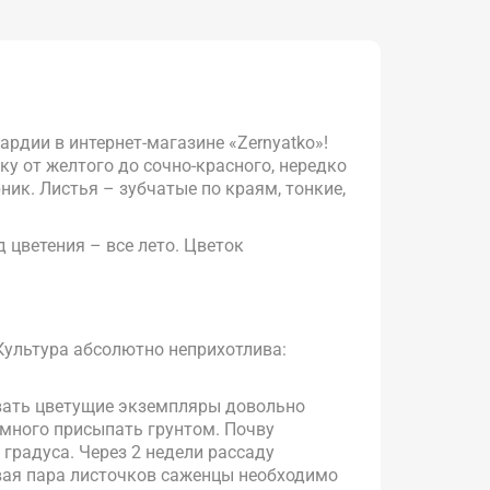
рдии в интернет-магазине «Zernyatko»!
у от желтого до сочно-красного, нередко
ник. Листья – зубчатые по краям, тонкие,
 цветения – все лето. Цветок
Культура абсолютно неприхотлива:
авать цветущие экземпляры довольно
емного присыпать грунтом. Почву
градуса. Через 2 недели рассаду
рвая пара листочков саженцы необходимо