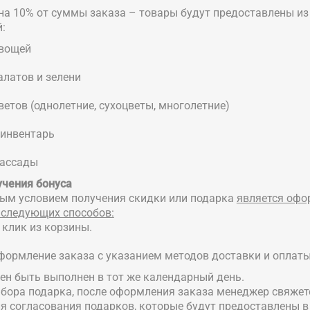
на 10% от суммы заказа – товары будут предоставлены и
:
вощей
алатов и зелени
ветов (однолетние, сухоцветы, многолетние)
инвентарь
рассады
учения бонуса
ным условием получения скидки или подарка
является оф
 следующих способов:
 клик из корзины.
формление заказа с указанием методов доставки и оплаты
жен быть выполнен в тот же календарный день.
выбора подарка, после оформления заказа менеджер свяжет
я согласования подарков, которые будут предоставлены в