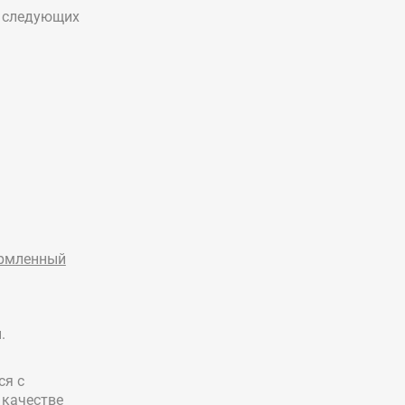
з следующих
ормленный
.
ся с
 качестве