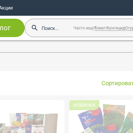
Акции
лог
Часто ищут:
Томат
Фунгицид
Огу
Сортироват
НОВИНКА