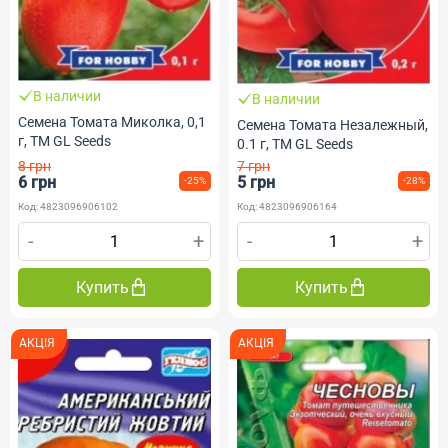
В наличии
В наличии
Семена Томата Миколка, 0,1
Семена Томата Незалежный,
г, ТМ GL Seeds
0.1 г, ТМ GL Seeds
8 грн
7 грн
6 грн
5 грн
-25%
-28%
Код: 4823096906102
Код: 4823096906164
-
+
-
+
Купить
Купить
АКЦІЯ
АКЦІЯ