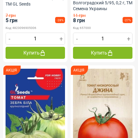
Волгоградский 5/95, 0,2 г, ТМ
ТМ GL Seeds
Семена Украины
7 грн
11 грн
5 грн
8 грн
-28%
-27%
Код: 4823096905006
Код: 657000
-
+
-
+
Купить
Купить
АКЦІЯ
АКЦІЯ