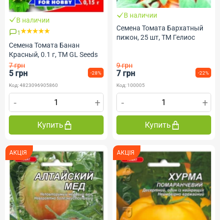
В наличии
В наличии
Семена Томата Бархатный
1
пижон, 25 шт, ТМ Гелиос
Семена Томата Банан
Красный, 0.1 г, ТМ GL Seeds
7 грн
9 грн
5 грн
7 грн
-28%
-22%
Код: 4823096905860
Код: 100005
-
+
-
+
Купить
Купить
АКЦІЯ
АКЦІЯ