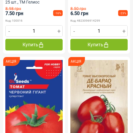
25 шт., ТМ Гелиос
8.98 грн
8.50 грн
7.50 грн
6.50 грн
-16%
-23%
Код: 100016
Код: 4823096914299
-
+
-
+
Купить
Купить
АКЦІЯ
АКЦІЯ