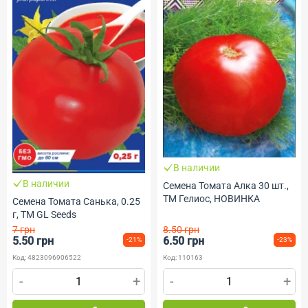
В наличии
В наличии
Семена Томата Алка 30 шт.,
ТМ Гелиос, НОВИНКА
Семена Томата Санька, 0.25
г, TM GL Seeds
7 грн
8.50 грн
5.50 грн
6.50 грн
-21%
-23%
Код: 4823096906522
Код: 110163
-
+
-
+