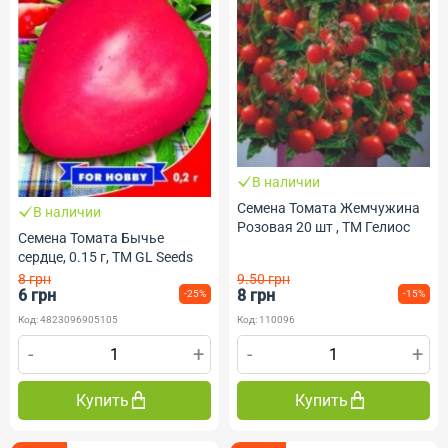
В наличии
Семена Томата Жемчужина
В наличии
Розовая 20 шт , ТМ Гелиос
Семена Томата Бычье
сердце, 0.15 г, ТМ GL Seeds
8 грн
9.50 грн
6 грн
8 грн
-25%
-15%
Код: 4823096905105
Код: 110096
-
+
-
+
Купить
Купить