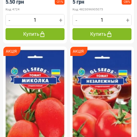
5.50 грн
5 грн
-21%
-28%
Код: 4724
Код: 4823096905075
-
+
-
+
Купить
Купить
АКЦІЯ
АКЦІЯ