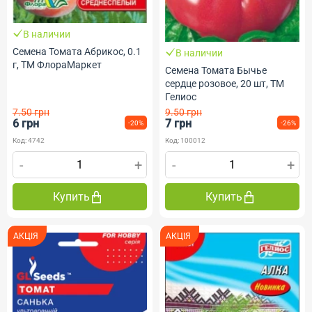
В наличии
Семена Томата Абрикос, 0.1
В наличии
г, ТМ ФлораМаркет
Семена Томата Бычье
сердце розовое, 20 шт, ТМ
Гелиос
7.50 грн
9.50 грн
6 грн
7 грн
-20%
-26%
Код: 4742
Код: 100012
-
+
-
+
Купить
Купить
АКЦІЯ
АКЦІЯ