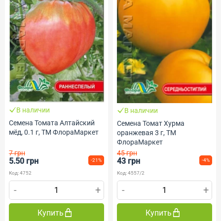
В наличии
В наличии
Семена Томата Алтайский
Семена Томат Хурма
мёд, 0.1 г, ТМ ФлораМаркет
оранжевая 3 г, ТМ
ФлораМаркет
7 грн
45 грн
5.50 грн
43 грн
-21%
-4%
Код: 4752
Код: 4557/2
-
+
-
+
Купить
Купить