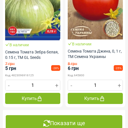
В наличии
В наличии
Семена Томата Джина, 0, 1 г,
Семена Томата Зебра белая,
ТМ Семена Украины
0.15 г, TM GL Seeds
7 грн
8 грн
5 грн
6 грн
-28%
-25%
Код: 4823096916125
Код: 645800
-
+
-
+
Купить
Купить
Показати ще