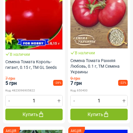
В наличии
В наличии
Семена Томата Ранняя
Семена Томата Король-
Любовь, 0.1 г, ТМ Семена
гигант, 0.15 г, ТМ GL Seeds
Украины
7 грн
9 грн
5 грн
7 грн
-28%
-22%
Код: 4823096905822
Код: 650400
-
+
-
+
Купить
Купить
АКЦІЯ
АКЦІЯ