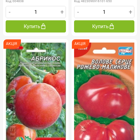
Код: 004838
Код: 4823096916101-650
-
+
-
+
Купить
Купить
АКЦІЯ
АКЦІЯ