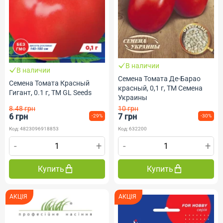
В наличии
В наличии
Семена Томата Де-Барао
Семена Томата Красный
красный, 0,1 г, ТМ Семена
Гигант, 0.1 г, TM GL Seeds
Украины
8.48 грн
10 грн
6 грн
7 грн
-29%
-30%
Код: 4823096918853
Код: 632200
-
+
-
+
Купить
Купить
АКЦІЯ
АКЦІЯ